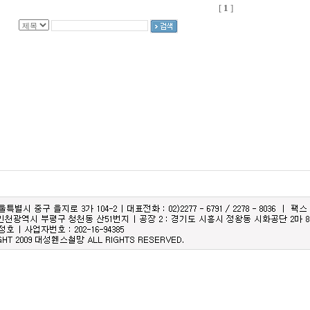
[
1
]